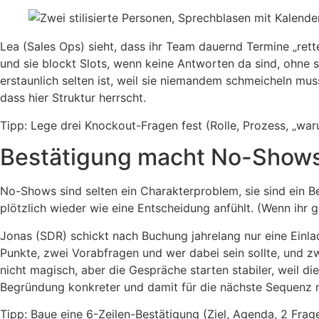
Lea (Sales Ops) sieht, dass ihr Team dauernd Termine „rette
und sie blockt Slots, wenn keine Antworten da sind, ohne sic
erstaunlich selten ist, weil sie niemandem schmeicheln m
dass hier Struktur herrscht.
Tipp: Lege drei Knockout-Fragen fest (Rolle, Prozess, „wa
Bestätigung macht No-Shows u
No-Shows sind selten ein Charakterproblem, sie sind ein Be
plötzlich wieder wie eine Entscheidung anfühlt. (Wenn ihr 
Jonas (SDR) schickt nach Buchung jahrelang nur eine Einlad
Punkte, zwei Vorabfragen und wer dabei sein sollte, und 
nicht magisch, aber die Gespräche starten stabiler, weil d
Begründung konkreter und damit für die nächste Sequenz n
Tipp: Baue eine 6-Zeilen-Bestätigung (Ziel, Agenda, 2 Frag