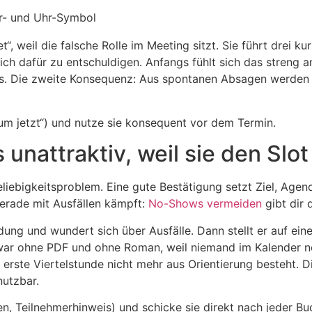
t“, weil die falsche Rolle im Meeting sitzt. Sie führt drei
h dafür zu entschuldigen. Anfangs fühlt sich das streng an, 
uss. Die zweite Konsequenz: Aus spontanen Absagen werden
rum jetzt“) und nutze sie konsequent vor dem Termin.
nattraktiv, weil sie den Slo
liebigkeitsproblem. Eine gute Bestätigung setzt Ziel, Agend
gerade mit Ausfällen kämpft:
No-Shows vermeiden
gibt dir 
ung und wundert sich über Ausfälle. Dann stellt er auf ein
zwar ohne PDF und ohne Roman, weil niemand im Kalender no
ie erste Viertelstunde nicht mehr aus Orientierung besteht.
utzbar.
en, Teilnehmerhinweis) und schicke sie direkt nach jeder B