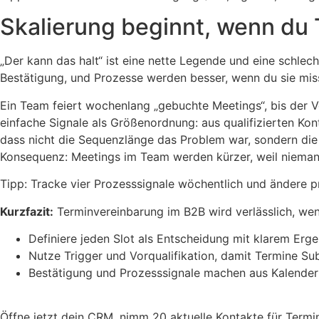
Skalierung beginnt, wenn du
„Der kann das halt“ ist eine nette Legende und eine schlec
Bestätigung, und Prozesse werden besser, wenn du sie misst
Ein Team feiert wochenlang „gebuchte Meetings“, bis der Ve
einfache Signale als Größenordnung: aus qualifizierten Ko
dass nicht die Sequenzlänge das Problem war, sondern die 
Konsequenz: Meetings im Team werden kürzer, weil nieman
Tipp: Tracke vier Prozesssignale wöchentlich und ändere pr
Kurzfazit:
Terminvereinbarung im B2B wird verlässlich, wen
Definiere jeden Slot als Entscheidung mit klarem Ergeb
Nutze Trigger und Vorqualifikation, damit Termine Su
Bestätigung und Prozesssignale machen aus Kalenderl
Öffne jetzt dein CRM, nimm 20 aktuelle Kontakte für Termin