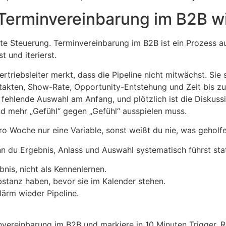
 Terminvereinbarung im B2B w
hte Steuerung. Terminvereinbarung im B2B ist ein Prozess au
 und iterierst.
rtriebsleiter merkt, dass die Pipeline nicht mitwächst. Si
ntakten, Show-Rate, Opportunity-Entstehung und Zeit bis z
fehlende Auswahl am Anfang, und plötzlich ist die Diskussi
d mehr „Gefühl“ gegen „Gefühl“ ausspielen muss.
o Woche nur eine Variable, sonst weißt du nie, was geholfe
n du Ergebnis, Anlass und Auswahl systematisch führst stat
nis, nicht als Kennenlernen.
bstanz haben, bevor sie im Kalender stehen.
ärm wieder Pipeline.
vereinbarung im B2B und markiere in 10 Minuten Trigger, Ro