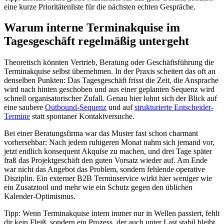
eine kurze Prioritätenliste für die nächsten echten Gespräche.
Warum interne Terminakquise im
Tagesgeschäft regelmäßig untergeht
Theoretisch könnten Vertrieb, Beratung oder Geschäftsführung die
Terminakquise selbst übernehmen. In der Praxis scheitert das oft an
denselben Punkten: Das Tagesgeschäft frisst die Zeit, die Ansprache
wird nach hinten geschoben und aus einer geplanten Sequenz wird
schnell organisatorischer Zufall. Genau hier lohnt sich der Blick auf
eine saubere
Outbound-Sequenz
und auf
strukturierte Entscheider-
Termine
statt spontaner Kontaktversuche.
Bei einer Beratungsfirma war das Muster fast schon charmant
vorhersehbar: Nach jedem ruhigeren Monat nahm sich jemand vor,
jetzt endlich konsequent Akquise zu machen, und drei Tage später
fraß das Projektgeschäft den guten Vorsatz wieder auf. Am Ende
war nicht das Angebot das Problem, sondern fehlende operative
Disziplin. Ein externer B2B Terminservice wirkt hier weniger wie
ein Zusatztool und mehr wie ein Schutz gegen den üblichen
Kalender-Optimismus.
Tipp: Wenn Terminakquise intern immer nur in Wellen passiert, fehlt
dir kein Fleiß, sondern ein Prozess, der auch unter Last stabil bleibt.