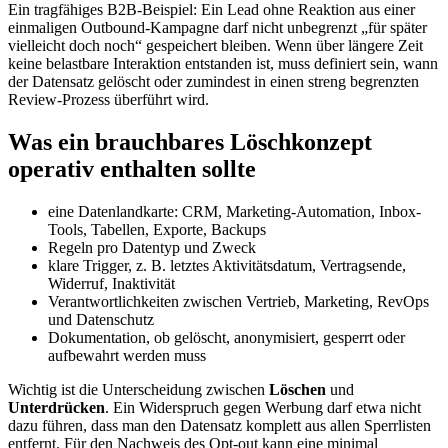
Ein tragfähiges B2B-Beispiel: Ein Lead ohne Reaktion aus einer
einmaligen Outbound-Kampagne darf nicht unbegrenzt „für später
vielleicht doch noch“ gespeichert bleiben. Wenn über längere Zeit
keine belastbare Interaktion entstanden ist, muss definiert sein, wann
der Datensatz gelöscht oder zumindest in einen streng begrenzten
Review-Prozess überführt wird.
Was ein brauchbares Löschkonzept
operativ enthalten sollte
eine Datenlandkarte: CRM, Marketing-Automation, Inbox-
Tools, Tabellen, Exporte, Backups
Regeln pro Datentyp und Zweck
klare Trigger, z. B. letztes Aktivitätsdatum, Vertragsende,
Widerruf, Inaktivität
Verantwortlichkeiten zwischen Vertrieb, Marketing, RevOps
und Datenschutz
Dokumentation, ob gelöscht, anonymisiert, gesperrt oder
aufbewahrt werden muss
Wichtig ist die Unterscheidung zwischen
Löschen
und
Unterdrücken
. Ein Widerspruch gegen Werbung darf etwa nicht
dazu führen, dass man den Datensatz komplett aus allen Sperrlisten
entfernt. Für den Nachweis des Opt-out kann eine minimal