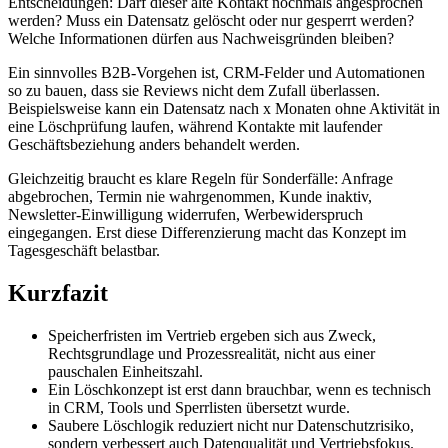
Entscheidungen: Darf dieser alte Kontakt nochmals angesprochen
werden? Muss ein Datensatz gelöscht oder nur gesperrt werden?
Welche Informationen dürfen aus Nachweisgründen bleiben?
Ein sinnvolles B2B-Vorgehen ist, CRM-Felder und Automationen
so zu bauen, dass sie Reviews nicht dem Zufall überlassen.
Beispielsweise kann ein Datensatz nach x Monaten ohne Aktivität in
eine Löschprüfung laufen, während Kontakte mit laufender
Geschäftsbeziehung anders behandelt werden.
Gleichzeitig braucht es klare Regeln für Sonderfälle: Anfrage
abgebrochen, Termin nie wahrgenommen, Kunde inaktiv,
Newsletter-Einwilligung widerrufen, Werbewiderspruch
eingegangen. Erst diese Differenzierung macht das Konzept im
Tagesgeschäft belastbar.
Kurzfazit
Speicherfristen im Vertrieb ergeben sich aus Zweck,
Rechtsgrundlage und Prozessrealität, nicht aus einer
pauschalen Einheitszahl.
Ein Löschkonzept ist erst dann brauchbar, wenn es technisch
in CRM, Tools und Sperrlisten übersetzt wurde.
Saubere Löschlogik reduziert nicht nur Datenschutzrisiko,
sondern verbessert auch Datenqualität und Vertriebsfokus.