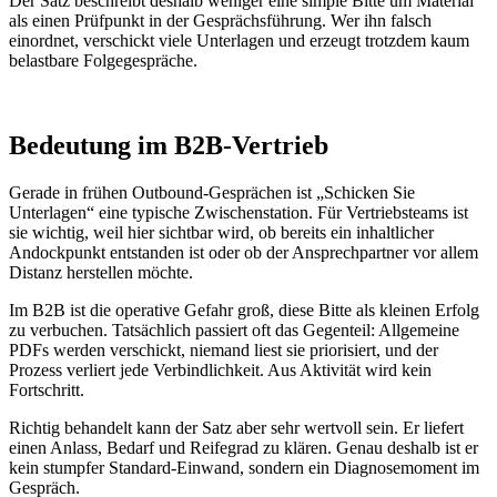
Der Satz beschreibt deshalb weniger eine simple Bitte um Material
als einen Prüfpunkt in der Gesprächsführung. Wer ihn falsch
einordnet, verschickt viele Unterlagen und erzeugt trotzdem kaum
belastbare Folgegespräche.
Bedeutung im B2B-Vertrieb
Gerade in frühen Outbound-Gesprächen ist „Schicken Sie
Unterlagen“ eine typische Zwischenstation. Für Vertriebsteams ist
sie wichtig, weil hier sichtbar wird, ob bereits ein inhaltlicher
Andockpunkt entstanden ist oder ob der Ansprechpartner vor allem
Distanz herstellen möchte.
Im B2B ist die operative Gefahr groß, diese Bitte als kleinen Erfolg
zu verbuchen. Tatsächlich passiert oft das Gegenteil: Allgemeine
PDFs werden verschickt, niemand liest sie priorisiert, und der
Prozess verliert jede Verbindlichkeit. Aus Aktivität wird kein
Fortschritt.
Richtig behandelt kann der Satz aber sehr wertvoll sein. Er liefert
einen Anlass, Bedarf und Reifegrad zu klären. Genau deshalb ist er
kein stumpfer Standard-Einwand, sondern ein Diagnosemoment im
Gespräch.