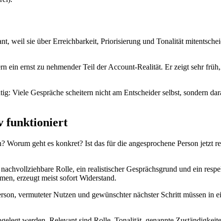
t, weil sie über Erreichbarkeit, Priorisierung und Tonalität mitentsc
 ein ernst zu nehmender Teil der Account-Realität. Er zeigt sehr früh,
tig: Viele Gespräche scheitern nicht am Entscheider selbst, sondern da
 funktioniert
an? Worum geht es konkret? Ist das für die angesprochene Person jetzt 
 nachvollziehbare Rolle, ein realistischer Gesprächsgrund und ein re
men, erzeugt meist sofort Widerstand.
erson, vermuteter Nutzen und gewünschter nächster Schritt müssen in ei
elegt werden. Relevant sind Rolle, Tonalität, genannte Zuständigkeite