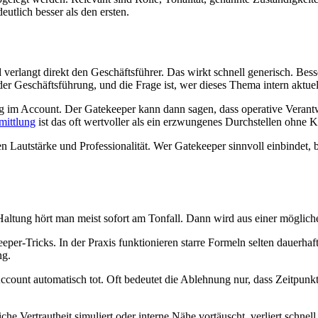
utlich besser als den ersten.
erlangt direkt den Geschäftsführer. Das wirkt schnell generisch. Besser
r Geschäftsführung, und die Frage ist, wer dieses Thema intern aktuell
ng im Account. Der Gatekeeper kann dann sagen, dass operative Verantwo
mittlung
ist das oft wertvoller als ein erzwungenes Durchstellen ohne K
en Lautstärke und Professionalität. Wer Gatekeeper sinnvoll einbindet
e Haltung hört man meist sofort am Tonfall. Dann wird aus einer mögli
eeper-Tricks. In der Praxis funktionieren starre Formeln selten dauerhaft
ng.
ccount automatisch tot. Oft bedeutet die Ablehnung nur, dass Zeitpunk
e Vertrautheit simuliert oder interne Nähe vortäuscht, verliert schne