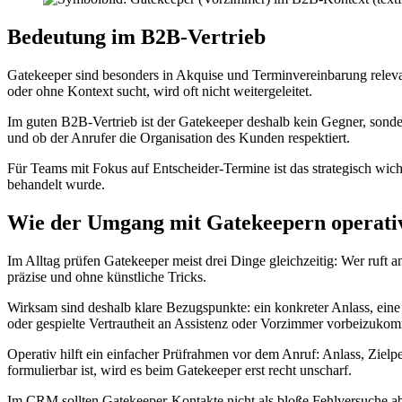
Bedeutung im B2B-Vertrieb
Gatekeeper sind besonders in Akquise und Terminvereinbarung relevan
oder ohne Kontext sucht, wird oft nicht weitergeleitet.
Im guten B2B-Vertrieb ist der Gatekeeper deshalb kein Gegner, sondern
und ob der Anrufer die Organisation des Kunden respektiert.
Für Teams mit Fokus auf Entscheider-Termine ist das strategisch wich
behandelt wurde.
Wie der Umgang mit Gatekeepern operativ
Im Alltag prüfen Gatekeeper meist drei Dinge gleichzeitig: Wer ruft 
präzise und ohne künstliche Tricks.
Wirksam sind deshalb klare Bezugspunkte: ein konkreter Anlass, eine
oder gespielte Vertrautheit an Assistenz oder Vorzimmer vorbeizukom
Operativ hilft ein einfacher Prüfrahmen vor dem Anruf: Anlass, Zielp
formulierbar ist, wird es beim Gatekeeper erst recht unscharf.
Im CRM sollten Gatekeeper-Kontakte nicht als bloße Fehlversuche abg