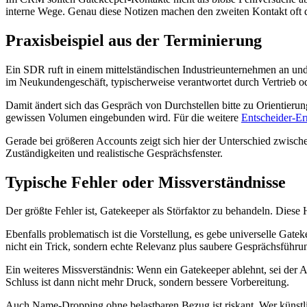
interne Wege. Genau diese Notizen machen den zweiten Kontakt oft de
Praxisbeispiel aus der Terminierung
Ein SDR ruft in einem mittelständischen Industrieunternehmen an und v
im Neukundengeschäft, typischerweise verantwortet durch Vertrieb ode
Damit ändert sich das Gespräch von Durchstellen bitte zu Orientieru
gewissen Volumen eingebunden wird. Für die weitere
Entscheider-Er
Gerade bei größeren Accounts zeigt sich hier der Unterschied zwisch
Zuständigkeiten und realistische Gesprächsfenster.
Typische Fehler oder Missverständnisse
Der größte Fehler ist, Gatekeeper als Störfaktor zu behandeln. Dies
Ebenfalls problematisch ist die Vorstellung, es gebe universelle Gatek
nicht ein Trick, sondern echte Relevanz plus saubere Gesprächsführu
Ein weiteres Missverständnis: Wenn ein Gatekeeper ablehnt, sei der A
Schluss ist dann nicht mehr Druck, sondern bessere Vorbereitung.
Auch Name-Dropping ohne belastbaren Bezug ist riskant. Wer künstlich