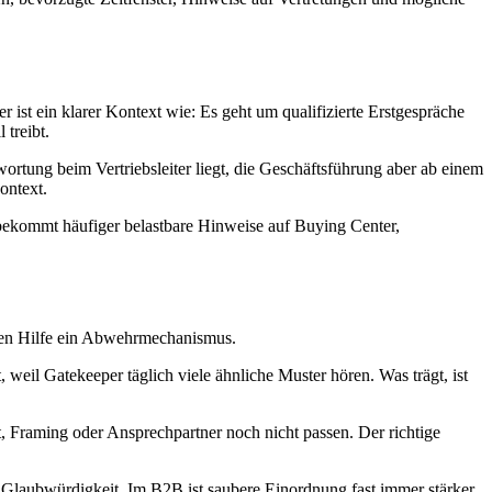
 ist ein klarer Kontext wie: Es geht um qualifizierte Erstgespräche
 treibt.
rtung beim Vertriebsleiter liegt, die Geschäftsführung aber ab einem
ontext.
, bekommt häufiger belastbare Hinweise auf Buying Center,
chen Hilfe ein Abwehrmechanismus.
, weil Gatekeeper täglich viele ähnliche Muster hören. Was trägt, ist
t, Framing oder Ansprechpartner noch nicht passen. Der richtige
ll Glaubwürdigkeit. Im B2B ist saubere Einordnung fast immer stärker